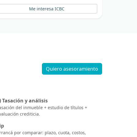
Me interesa ICBC
Quiero asesoramiento
) Tasación y análisis
asación del inmueble + estudio de títulos +
valuación crediticia.
ip
rrancá por comparar: plazo, cuota, costos,