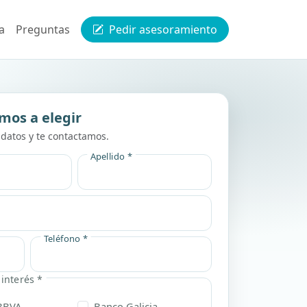
a
Preguntas
Pedir asesoramiento
mos a elegir
datos y te contactamos.
Apellido *
Teléfono *
interés *
BBVA
Banco Galicia