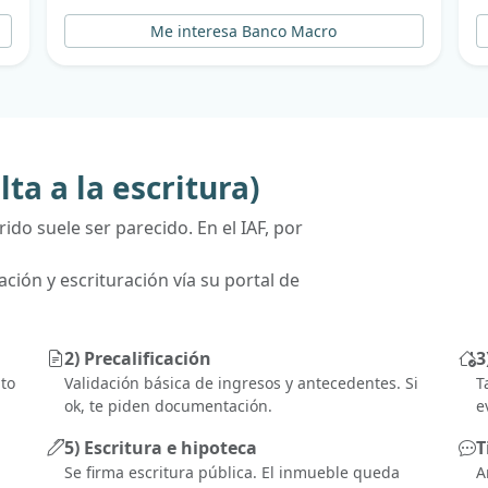
Me interesa Banco Macro
ta a la escritura)
ido suele ser parecido. En el IAF, por
ción y escrituración vía su portal de
2) Precalificación
3
ito
Validación básica de ingresos y antecedentes. Si
T
ok, te piden documentación.
e
5) Escritura e hipoteca
T
Se firma escritura pública. El inmueble queda
A