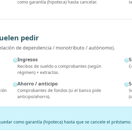
como garantía (hipoteca) hasta cancelar.
s
uelen pedir
(relación de dependencia / monotributo / autónomo).
Ingresos
S
Recibos de sueldo o comprobantes (según
C
régimen) + extractos.
Ahorro / anticipo
S
ción
Comprobantes de fondos (si el banco pide
S
anticipo/ahorro).
(
 quedar como garantía (hipoteca) hasta que se cancele el préstamo.